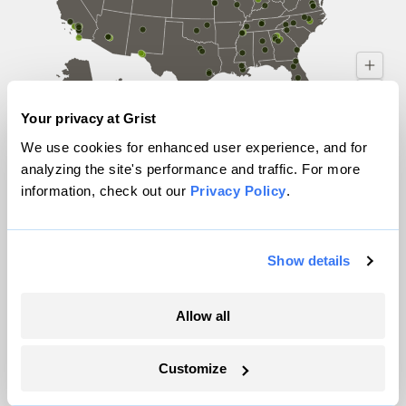
Your privacy at Grist
🔄
Fuente: Análisis de Grist
We use cookies for enhanced user experience, and for
Mapa: Lylla Younes / Clayton Aldern / Parker
Ziegler / Grist
analyzing the site's performance and traffic. For more
PUERTO RICO
Puede hallar una lista completa de las
information, check out our
Privacy Policy
.
direcciones de los almacenes y las respuestas
que las compañías le dieron a Grist aquí.
aquí
.
Show details
Allow all
Customize