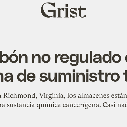
Grist
home
abón no regulado
a de suministro 
a Richmond, Virginia, los almacenes está
na sustancia química cancerígena. Casi nad