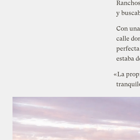
Ranchos 
y busca
Con una 
calle do
perfecta
estaba d
«La propi
tranqui