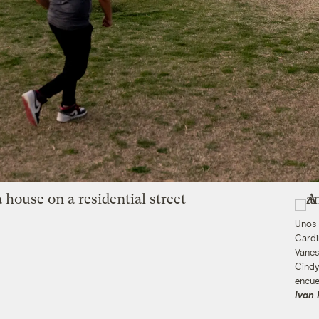
Unos 
Cardi
Vanes
Cindy
encue
Ivan 