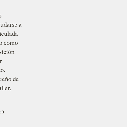
o
mudarse a
riculada
ro como
osición
r
o.
dueño de
iler,
ra