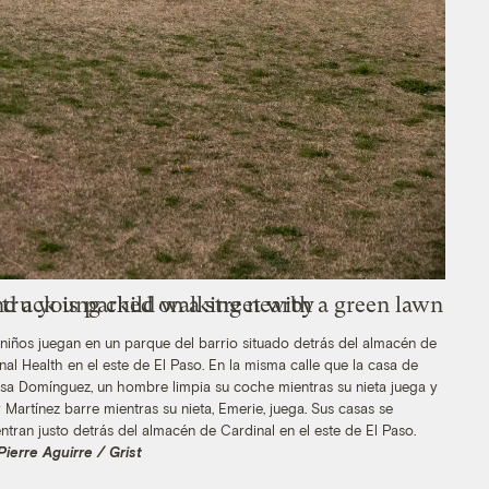
niños juegan en un parque del barrio situado detrás del almacén de
nal Health en el este de El Paso. En la misma calle que la casa de
sa Domínguez, un hombre limpia su coche mientras su nieta juega y
 Martínez barre mientras su nieta, Emerie, juega. Sus casas se
ntran justo detrás del almacén de Cardinal en el este de El Paso.
Pierre Aguirre / Grist