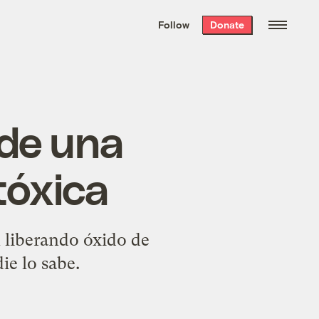
We hand-package
the week’s best
Follow
Donate
Grist stories
. Delivered free every
Saturday morning.
 de una
tóxica
n liberando óxido de
ie lo sabe.