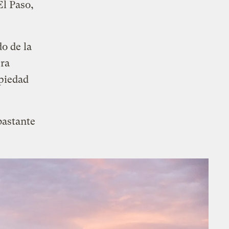
El Paso,
do de la
era
opiedad
bastante