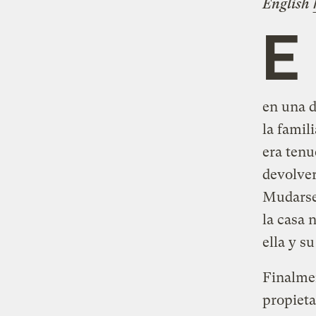
English
E
en una d
la famili
era tenu
devolver
Mudarse 
la casa 
ella y s
Finalmen
propieta