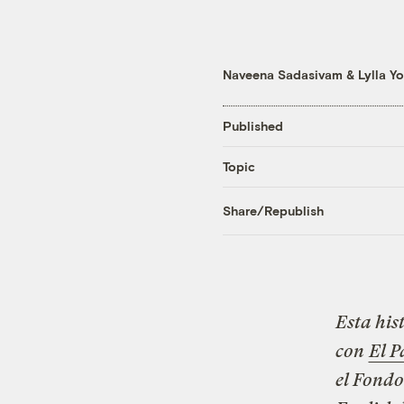
Naveena Sadasivam
&
Lylla Y
Published
Topic
Share/Republish
Esta his
con
El P
el Fondo