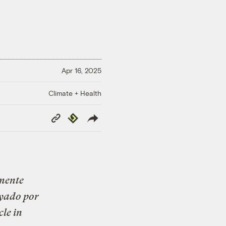
Apr 16, 2025
Climate + Health
Copy
Republish
Link
amente
oyado por
cle in